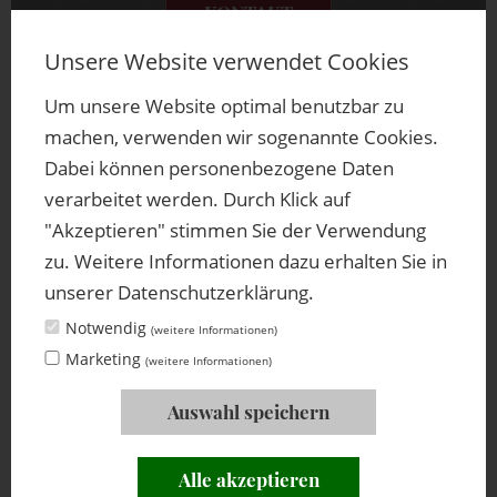
KONTAKT
Unsere Website verwendet Cookies
Um unsere Website optimal benutzbar zu
machen, verwenden wir sogenannte Cookies.
SCROLL
Dabei können personenbezogene Daten
verarbeitet werden. Durch Klick auf
"Akzeptieren" stimmen Sie der Verwendung
zu. Weitere Informationen dazu erhalten Sie in
Impressum
|
Datenschutz
|
rechtliche Hinweise
unserer Datenschutzerklärung.
by
Werbewind
Notwendig
(weitere Informationen)
Marketing
(weitere Informationen)
Auswahl speichern
Alle akzeptieren