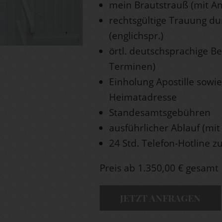
mein Brautstrauß (mit A
rechtsgültige Trauung du
(englichspr.)
örtl. deutschsprachige B
Terminen)
Einholung Apostille sowi
Heimatadresse
Standesamtsgebühren
ausführlicher Ablauf (mit 
24 Std. Telefon-Hotline z
Preis ab 1.350,00 € gesamt
JETZT ANFRAGEN