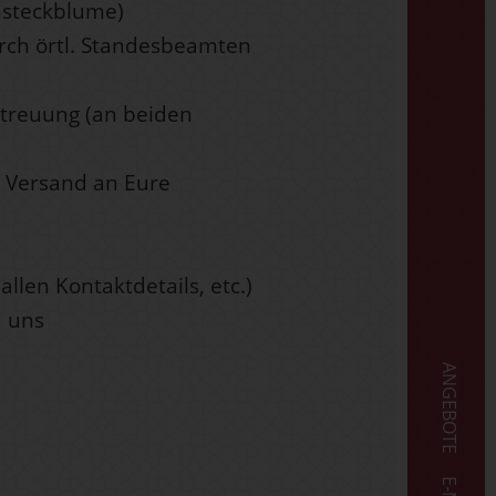
nsteckblume)
rch örtl. Standesbeamten
etreuung (an beiden
e Versand an Eure
allen Kontaktdetails, etc.)
u uns
ANGEBOTE