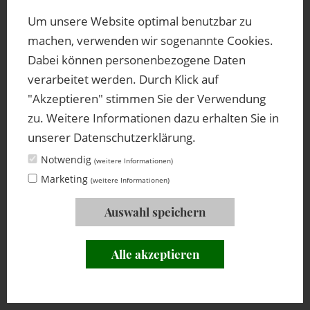
Um unsere Website optimal benutzbar zu
Katrin & Thomas | Pearns Point Strand,
machen, verwenden wir sogenannte Cookies.
Antigua, AIDAperla Tour | Januar 2025
Dabei können personenbezogene Daten
verarbeitet werden. Durch Klick auf
MEHR STRANDLIEBE
"Akzeptieren" stimmen Sie der Verwendung
zu. Weitere Informationen dazu erhalten Sie in
unserer Datenschutzerklärung.
Notwendig
(weitere Informationen)
Marketing
(weitere Informationen)
Auswahl speichern
Alle akzeptieren
ANGEBOTE
E-MAIL
TELEFON
"Wir melden uns jetzt auch mal, die letzten Tage